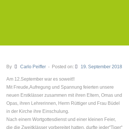
By
Carlo Peiffer
Posted on:
19. September 2018
Am 12.September war es soweit!!
Mit Freude,Aufregung und Spannung feierten unsere
neuen Erstklässer zusammen mit ihren Eltern, Omas und
Opas, ihren Lehrerinnen, Herrn Rüttiger und Frau Büdel
in der Kirche ihre Einschulung.
Nach einem Wortgottesdienst und einer kleinen Feier,
die die Zweitklässer vorbereitet hatten, durfte jeder“Tiger“