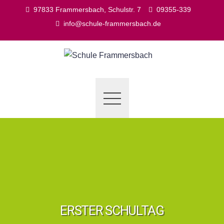
Skip
97833 Frammersbach, Schulstr. 7
09355-339
to
info@schule-frammersbach.de
content
ERSTER SCHULTAG