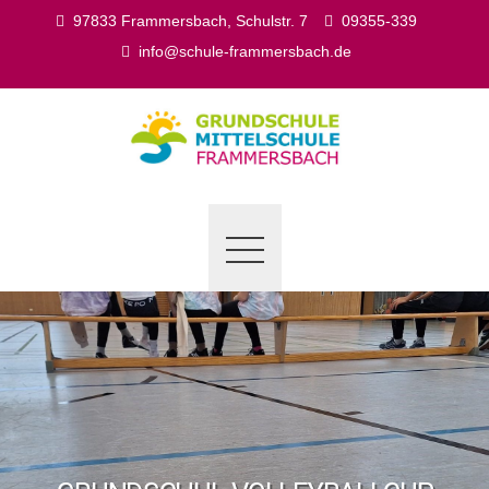
Skip
97833 Frammersbach, Schulstr. 7
09355-339
to
info@schule-frammersbach.de
content