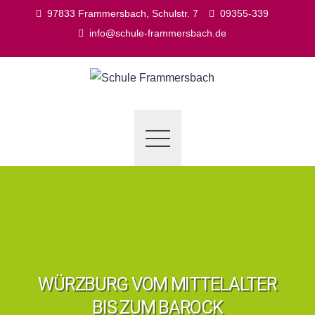
Skip
97833 Frammersbach, Schulstr. 7
09355-339
to
info@schule-frammersbach.de
content
WÜRZBURG VOM MITTELALTER
BIS ZUM BAROCK