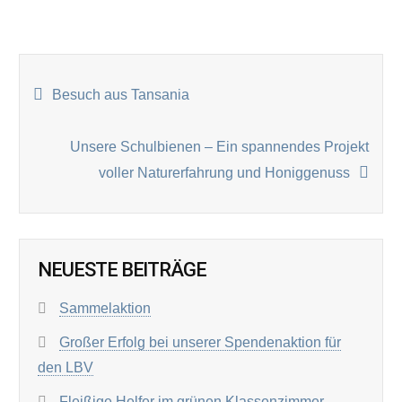
BEITRAGSNAVIGATION
Besuch aus Tansania
Unsere Schulbienen – Ein spannendes Projekt
voller Naturerfahrung und Honiggenuss
NEUESTE BEITRÄGE
Sammelaktion
Großer Erfolg bei unserer Spendenaktion für
den LBV
Fleißige Helfer im grünen Klassenzimmer