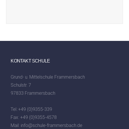
KONTAKT SCHULE
Grund- u. Mittelschule Frammersbach
Schulstr. 7
97833 Frammersbach
Tel.:
+49 (0)9355-339
Fax: +49 (0)9355-4578
Mail:
info@schule-frammersbach.de