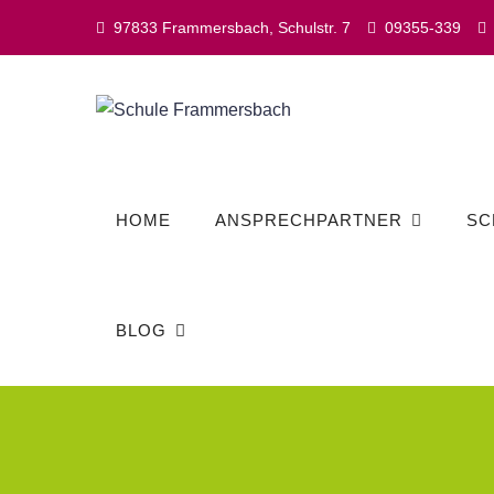
Skip
97833 Frammersbach, Schulstr. 7
09355-339
to
content
HOME
ANSPRECHPARTNER
SC
BLOG