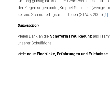
Umfang günstig ist. Auch der Gehölzverbiss schafft fa
der Ziegen sogenannte „Krüppel-Schlehen“ (wenige Tri
seltene Schmetterlingsarten dienen (STAUB 2005).
[1]
Dankeschön
Vielen Dank an die
Schäferin Frau Radünz
aus Framm
unserer Schulfläche.
Viele
neue Eindrücke, Erfahrungen und Erlebnisse
k