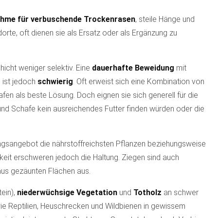
hme für verbuschende Trockenrasen
, steile Hänge und
te, oft dienen sie als Ersatz oder als Ergänzung zu
hicht weniger selektiv. Eine
dauerhafte Beweidung
mit
n ist jedoch
schwierig
. Oft erweist sich eine Kombination von
en als beste Lösung. Doch eignen sie sich generell für die
und Schafe kein ausreichendes Futter finden würden oder die
ngsangebot die nährstoffreichsten Pflanzen beziehungsweise
igkeit erschweren jedoch die Haltung. Ziegen sind auch
 aus gezäunten Flächen aus.
ein),
niederwüchsige Vegetation
und
Totholz
an schwer
 wie Reptilien, Heuschrecken und Wildbienen in gewissem