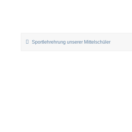
Lisa
BEITRAGSNAVIGATI
Sportlehrehrung unserer Mittelschüler