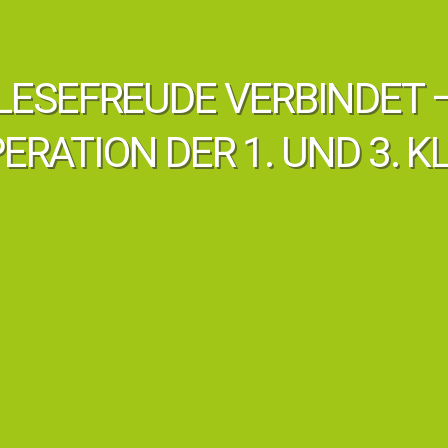
LESEFREUDE VERBINDET 
ERATION DER 1. UND 3. K