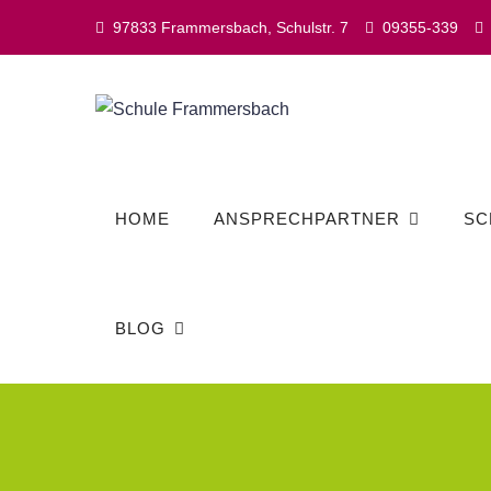
Skip
97833 Frammersbach, Schulstr. 7
09355-339
to
content
HOME
ANSPRECHPARTNER
SC
BLOG