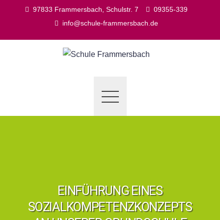
Skip
97833 Frammersbach, Schulstr. 7
09355-339
to
info@schule-frammersbach.de
content
EINFÜHRUNG EINES
SOZIALKOMPETENZKONZEPTS