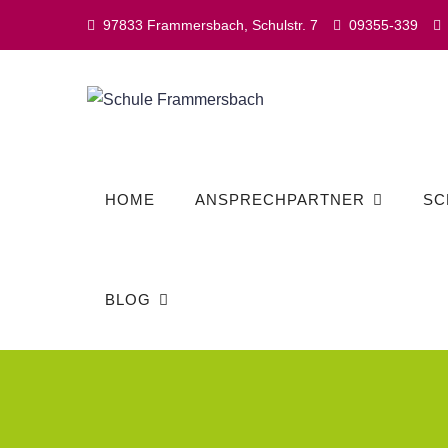
Skip
97833 Frammersbach, Schulstr. 7
09355-339
to
content
HOME
ANSPRECHPARTNER
SC
BLOG