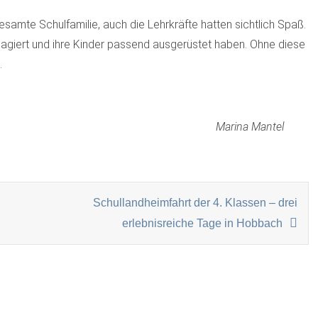
esamte Schulfamilie, auch die Lehrkräfte hatten sichtlich Spaß.
 reagiert und ihre Kinder passend ausgerüstet haben. Ohne diese
.
 Mantel
ON
Schullandheimfahrt der 4. Klassen – drei
erlebnisreiche Tage in Hobbach