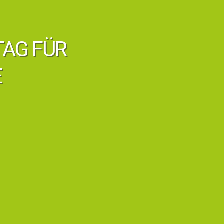
TAG FÜR
E