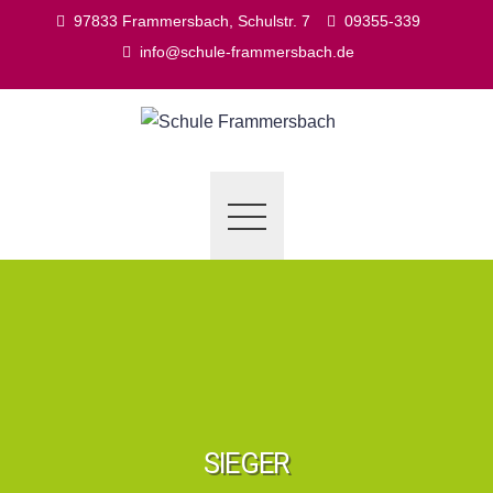
Skip
97833 Frammersbach, Schulstr. 7
09355-339
to
info@schule-frammersbach.de
content
SIEGER