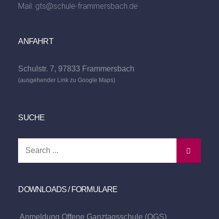
Mail:
gts@schule-frammersbach.de
ANFAHRT
Schulstr. 7, 97833 Frammersbach
(ausgehender Link zu Google Maps)
SUCHE
Search
for:
DOWNLOADS / FORMULARE
Anmeldung Offene Ganztagsschule (OGS)