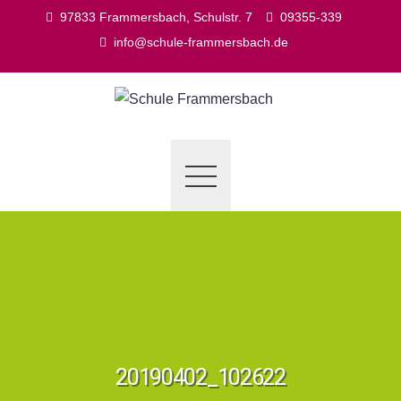
Skip
97833 Frammersbach, Schulstr. 7
09355-339
to
info@schule-frammersbach.de
content
20190402_102622