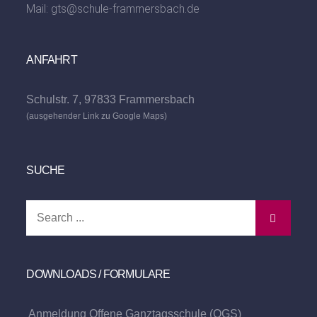
Mail:
gts@schule-frammersbach.de
ANFAHRT
Schulstr. 7, 97833 Frammersbach
(ausgehender Link zu Google Maps)
SUCHE
Search
for:
DOWNLOADS / FORMULARE
Anmeldung Offene Ganztagsschule (OGS)