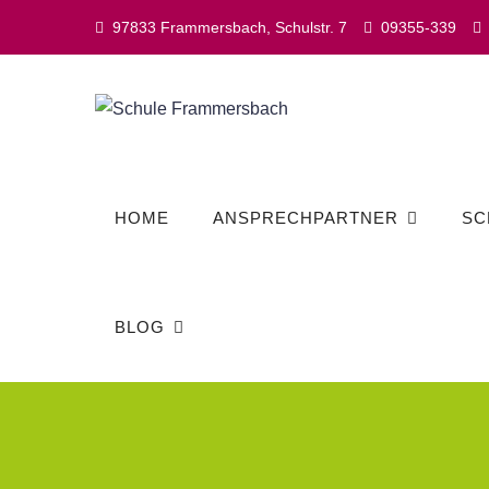
Skip
97833 Frammersbach, Schulstr. 7
09355-339
to
content
HOME
ANSPRECHPARTNER
SC
BLOG