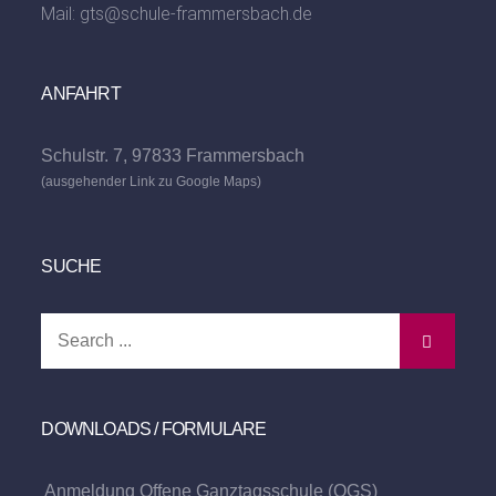
Mail:
gts@schule-frammersbach.de
ANFAHRT
Schulstr. 7, 97833 Frammersbach
(ausgehender Link zu Google Maps)
SUCHE
Search
for:
DOWNLOADS / FORMULARE
Anmeldung Offene Ganztagsschule (OGS)