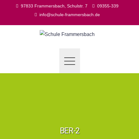
Skip
97833 Frammersbach, Schulstr. 7
09355-339
to
info@schule-frammersbach.de
content
BER-2