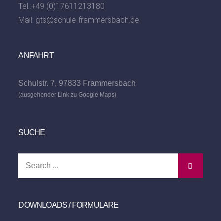
Tel.:
+49 (0)17611213180
Mail:
gts@schule-frammersbach.de
ANFAHRT
Schulstr. 7, 97833 Frammersbach
(ausgehender Link zu Google Maps)
SUCHE
Search
for:
DOWNLOADS / FORMULARE