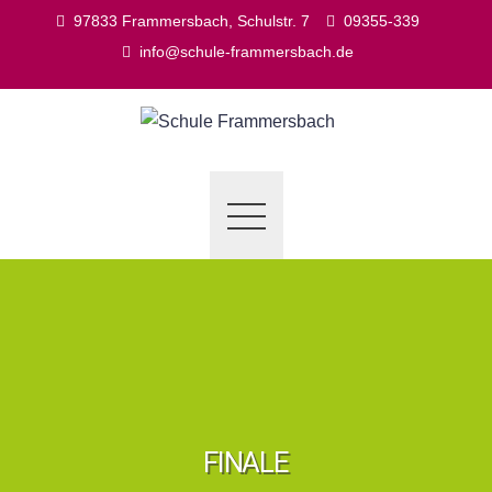
Skip
97833 Frammersbach, Schulstr. 7
09355-339
to
info@schule-frammersbach.de
content
FINALE