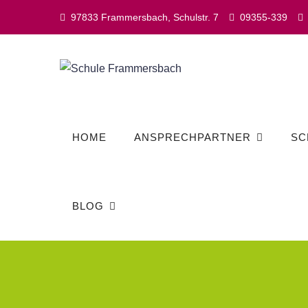
Skip
97833 Frammersbach, Schulstr. 7
09355-339
to
content
HOME
ANSPRECHPARTNER
SC
BLOG