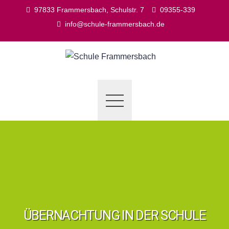
Skip
97833 Frammersbach, Schulstr. 7
09355-339
to
info@schule-frammersbach.de
content
ÜBERNACHTUNG IN DER SCHULE