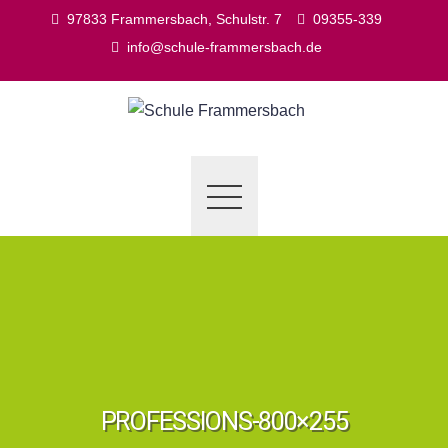
Skip
97833 Frammersbach, Schulstr. 7
09355-339
to
info@schule-frammersbach.de
content
PROFESSIONS-800×255