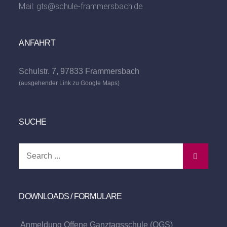
Mail:
gts@schule-frammersbach.de
ANFAHRT
Schulstr. 7, 97833 Frammersbach
(ausgehender Link zu Google Maps)
SUCHE
Search
for:
DOWNLOADS / FORMULARE
Anmeldung Offene Ganztagsschule (OGS)