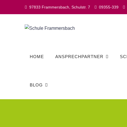
Skip
97833 Frammersbach, Schulstr. 7
09355-339
to
content
HOME
ANSPRECHPARTNER
SC
BLOG