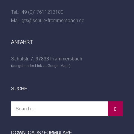
Tel.:
+49 (0)17611213180
Mail:
gts@schule-frammersbach.de
ANFAHRT
Schulstr. 7, 97833 Frammersbach
(ausgehender Link zu Google Maps)
SUCHE
Search
for:
DOWNLOADS / FORMULARE