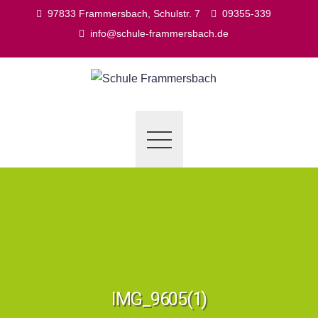
Skip
97833 Frammersbach, Schulstr. 7
09355-339
to
info@schule-frammersbach.de
content
IMG_9605(1)