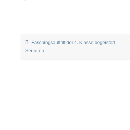
BEITRAGSNAVIGATI
Faschingsauftritt der 4. Klasse begeistert
Senioren