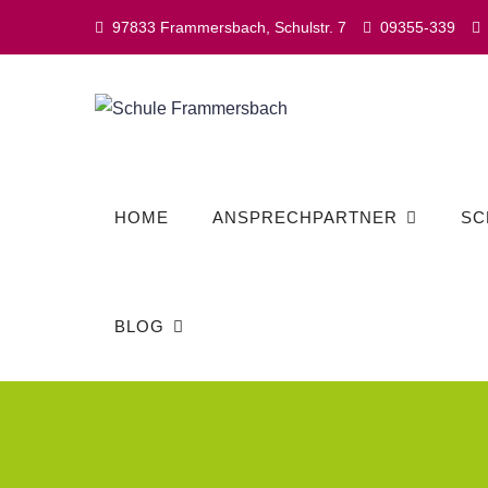
Skip
97833 Frammersbach, Schulstr. 7
09355-339
to
content
HOME
ANSPRECHPARTNER
SC
BLOG