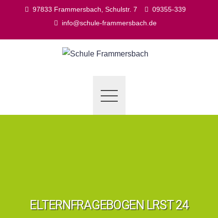
Skip
97833 Frammersbach, Schulstr. 7
09355-339
to
info@schule-frammersbach.de
content
ELTERNFRAGEBOGEN LRST 24