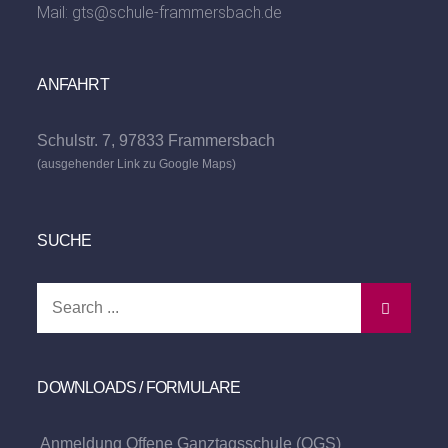
Mail:
gts@schule-frammersbach.de
ANFAHRT
Schulstr. 7, 97833 Frammersbach
(ausgehender Link zu Google Maps)
SUCHE
Search
for:
DOWNLOADS / FORMULARE
Anmeldung Offene Ganztagsschule (OGS)