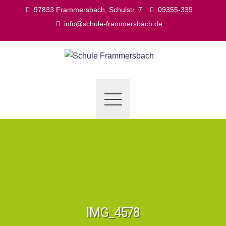
Skip
97833 Frammersbach, Schulstr. 7
09355-339
to
info@schule-frammersbach.de
content
IMG_4578