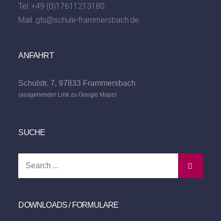
Tel.:
+49 (0)17611213180
Mail:
gts@schule-frammersbach.de
ANFAHRT
Schulstr. 7, 97833 Frammersbach
(ausgehender Link zu Google Maps)
SUCHE
Search
for:
DOWNLOADS / FORMULARE