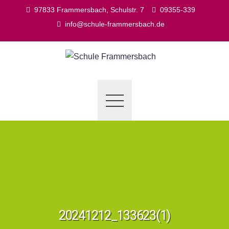
Skip
97833 Frammersbach, Schulstr. 7
09355-339
to
info@schule-frammersbach.de
content
20241212_133623(1)