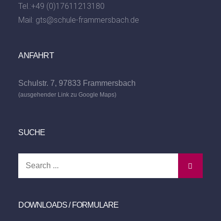
Tel.:
+49 (0)17611213180
Mail:
gts@schule-frammersbach.de
ANFAHRT
Schulstr. 7, 97833 Frammersbach
(ausgehender Link zu Google Maps)
SUCHE
Search
for:
DOWNLOADS / FORMULARE