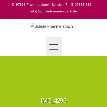
Skip
97833 Frammersbach, Schulstr. 7
09355-339
to
info@schule-frammersbach.de
content
IMG_4296