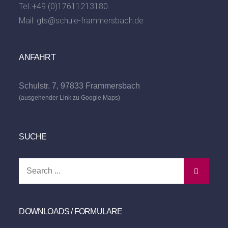
Tel.:
+49 (0)17611213180
Mail:
gts@schule-frammersbach.de
ANFAHRT
Schulstr. 7, 97833 Frammersbach
(ausgehender Link zu Google Maps)
SUCHE
Search
for:
DOWNLOADS / FORMULARE