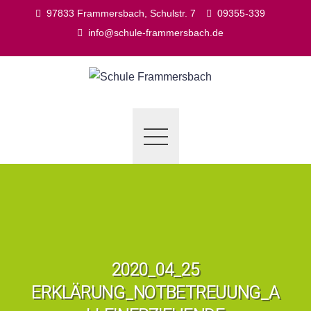
Skip
97833 Frammersbach, Schulstr. 7
09355-339
to
info@schule-frammersbach.de
content
2020_04_25
ERKLÄRUNG_NOTBETREUUNG_A