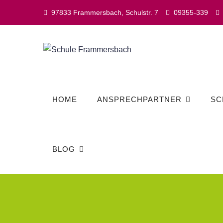
Skip
97833 Frammersbach, Schulstr. 7
09355-339
to
content
HOME
ANSPRECHPARTNER
SC
BLOG