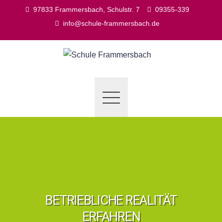
Skip
97833 Frammersbach, Schulstr. 7
09355-339
to
info@schule-frammersbach.de
content
BETRIEBLICHE REALITÄT
ERFAHREN