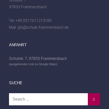
Schulstr. 7
97833 Frammersbach
Tel.:
+49 (0)17611213180
Mail:
gts@schule-frammersbach.de
ANFAHRT
Schulstr. 7, 97833 Frammersbach
(ausgehender Link zu Google Maps)
SUCHE
Search
for: