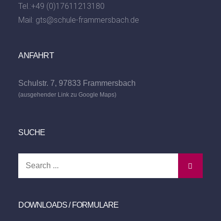
Tel.:
+49 (0)17611213180
Mail:
gts@schule-frammersbach.de
ANFAHRT
Schulstr. 7, 97833 Frammersbach
(ausgehender Link zu Google Maps)
SUCHE
Search
for:
DOWNLOADS / FORMULARE