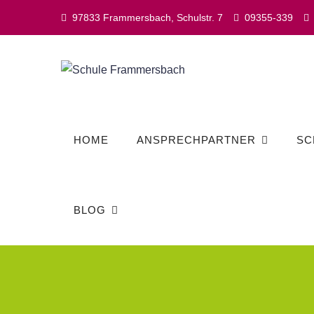
Skip
97833 Frammersbach, Schulstr. 7
09355-339
to
content
HOME
ANSPRECHPARTNER
SC
BLOG