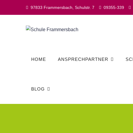
Skip
97833 Frammersbach, Schulstr. 7
09355-339
to
content
HOME
ANSPRECHPARTNER
SC
BLOG