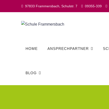
Skip
97833 Frammersbach, Schulstr. 7
09355-339
to
content
HOME
ANSPRECHPARTNER
SC
BLOG