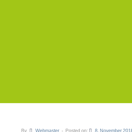
By
Webmaster
Posted on:
8. November 201