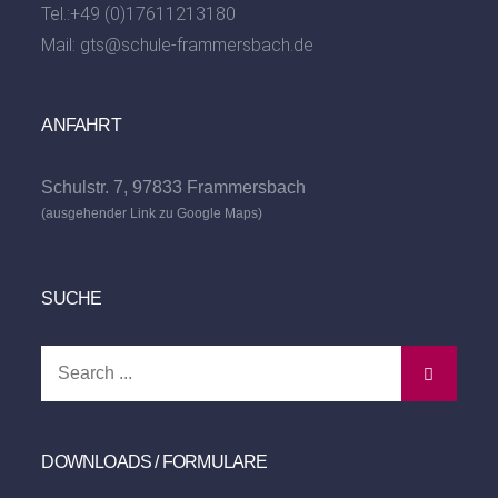
Tel.:
+49 (0)17611213180
Mail:
gts@schule-frammersbach.de
ANFAHRT
Schulstr. 7, 97833 Frammersbach
(ausgehender Link zu Google Maps)
SUCHE
Search
for:
DOWNLOADS / FORMULARE