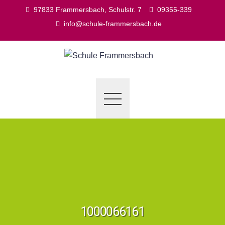
Skip
97833 Frammersbach, Schulstr. 7
09355-339
to
info@schule-frammersbach.de
content
1000066161