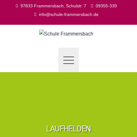
Skip
97833 Frammersbach, Schulstr. 7
09355-339
to
info@schule-frammersbach.de
content
LAUFHELDEN