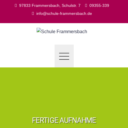
Skip
97833 Frammersbach, Schulstr. 7
09355-339
to
info@schule-frammersbach.de
content
FERTIGE AUFNAHME