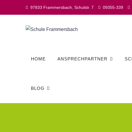
Skip
97833 Frammersbach, Schulstr. 7
09355-339
to
content
HOME
ANSPRECHPARTNER
SC
BLOG