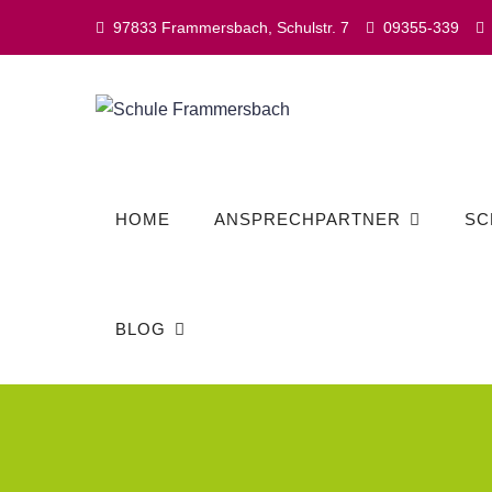
Skip
97833 Frammersbach, Schulstr. 7
09355-339
to
content
HOME
ANSPRECHPARTNER
SC
BLOG