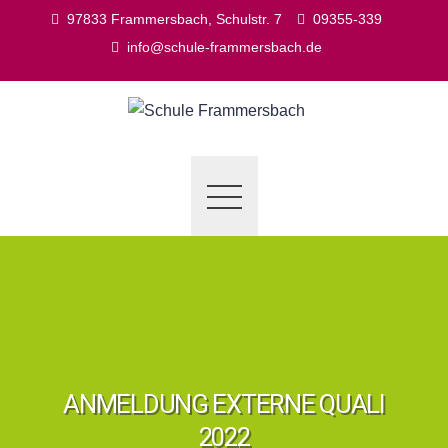
Skip
97833 Frammersbach, Schulstr. 7
09355-339
to
info@schule-frammersbach.de
content
ANMELDUNG EXTERNE QUALI
2022