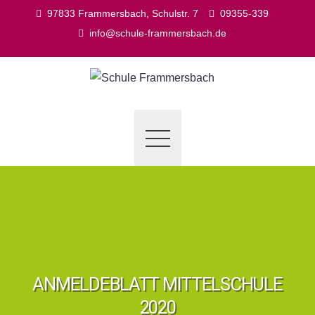
Skip
97833 Frammersbach, Schulstr. 7
09355-339
to
info@schule-frammersbach.de
content
ANMELDEBLATT MITTELSCHULE
2020