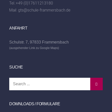
Tel.:
+49 (0)17611213180
Mail:
gts@schule-frammersbach.de
ANFAHRT
Schulstr. 7, 97833 Frammersbach
(ausgehender Link zu Google Maps)
SUCHE
Search
for:
DOWNLOADS / FORMULARE