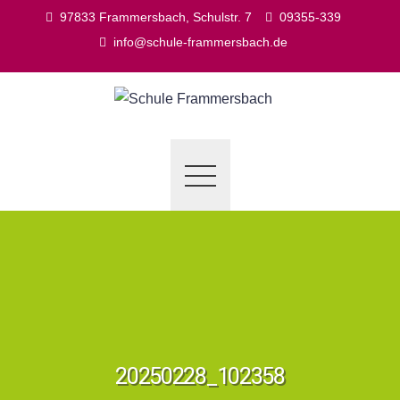
Skip
97833 Frammersbach, Schulstr. 7
09355-339
to
info@schule-frammersbach.de
content
20250228_102358