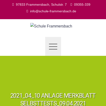
Skip
97833 Frammersbach, Schulstr. 7
09355-339
to
info@schule-frammersbach.de
content
2021_04_10 ANLAGE MERKBLATT
SELBSTTESTS_09.04.2021