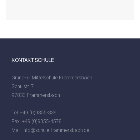
KONTAKT SCHULE
Grund- u. Mittelschule Frammersbach
Schulstr. 7
97833 Frammersbach
Tel.:
+49 (0)9355-339
Fax: +49 (0)9355-4578
Mail:
info@schule-frammersbach.de