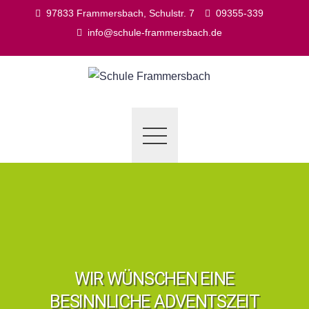
Skip
97833 Frammersbach, Schulstr. 7
09355-339
to
info@schule-frammersbach.de
content
WIR WÜNSCHEN EINE
BESINNLICHE ADVENTSZEIT