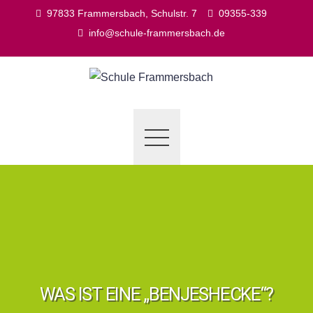
Skip
97833 Frammersbach, Schulstr. 7
09355-339
to
info@schule-frammersbach.de
content
WAS IST EINE „BENJESHECKE“?