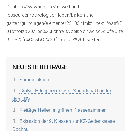
[1]
https://www.nabu.de/umwelt-und-
ressourcen/oekologisch-leben/balkon-und-
garten/grundlagen/elemente/25136.html#:~:text=Was%2
0Totholz%20alles%20kann%3A,beispielsweise%20f%C3%
BCr%20fr%C3%BCh%20fliegende%20Insekten
NEUESTE BEITRÄGE
Sammelaktion
Großer Erfolg bei unserer Spendenaktion für
den LBV
Fleißige Helfer im grünen Klassenzimmer
Exkursion der 9. Klassen zur KZ-Gedenkstätte
Dachau