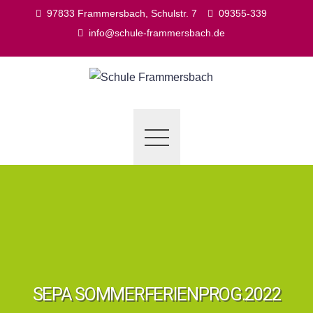
Skip
97833 Frammersbach, Schulstr. 7
09355-339
to
info@schule-frammersbach.de
content
SEPA SOMMERFERIENPROG.2022