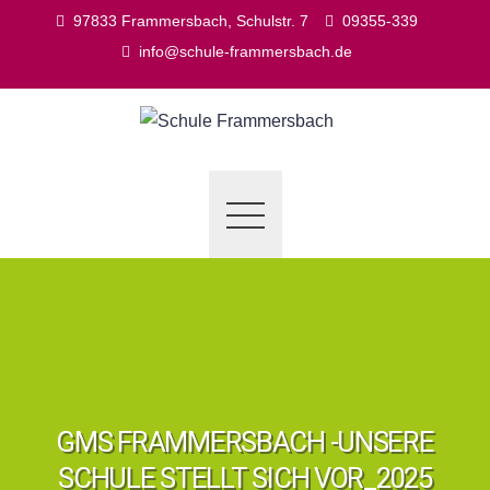
Skip
97833 Frammersbach, Schulstr. 7
09355-339
to
info@schule-frammersbach.de
content
GMS FRAMMERSBACH -UNSERE
SCHULE STELLT SICH VOR_2025