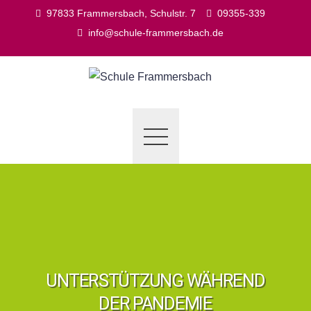
Skip
97833 Frammersbach, Schulstr. 7
09355-339
to
info@schule-frammersbach.de
content
UNTERSTÜTZUNG WÄHREND
DER PANDEMIE