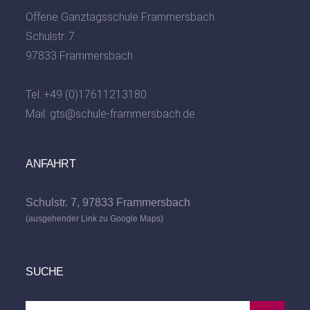
Offene Ganztagsschule Frammersbach
Schulstr. 7
97833 Frammersbach
Tel.:
+49 (0)17611213180
Mail:
gts@schule-frammersbach.de
ANFAHRT
Schulstr. 7, 97833 Frammersbach
(ausgehender Link zu Google Maps)
SUCHE
Search