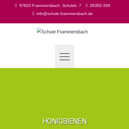
Skip
97833 Frammersbach, Schulstr. 7
09355-339
to
info@schule-frammersbach.de
content
HONIGBIENEN