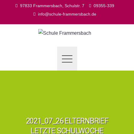
Skip
97833 Frammersbach, Schulstr. 7
09355-339
to
info@schule-frammersbach.de
content
2021_07_26 ELTERNBRIEF
LETZTE SCHULWOCHE