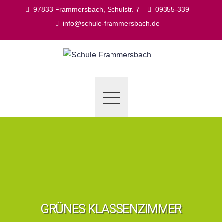
Skip
97833 Frammersbach, Schulstr. 7
09355-339
to
info@schule-frammersbach.de
content
GRÜNES KLASSENZIMMER