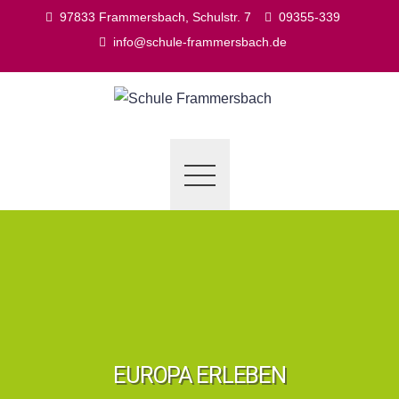
Skip
97833 Frammersbach, Schulstr. 7
09355-339
to
info@schule-frammersbach.de
content
EUROPA ERLEBEN